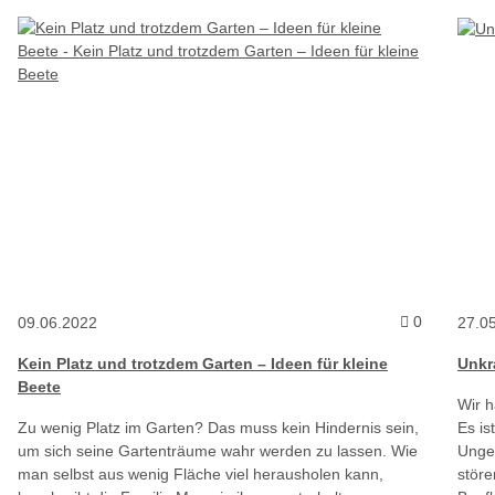
Kommentare
0
09.06.2022
27.0
Kein Platz und trotzdem Garten – Ideen für kleine
Unkr
Beete
Wir 
Zu wenig Platz im Garten? Das muss kein Hindernis sein,
Es is
um sich seine Gartenträume wahr werden zu lassen. Wie
Ungew
man selbst aus wenig Fläche viel herausholen kann,
störe