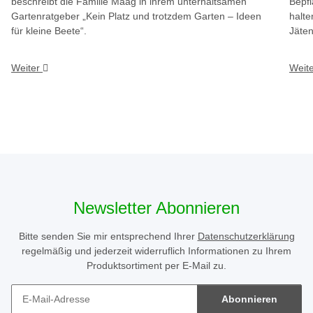
beschreibt die Familie Maag in ihrem unterhaltsamen
Bepfl
Gartenratgeber „Kein Platz und trotzdem Garten – Ideen
halte
für kleine Beete“.
Jäten
Weiter
Weit
Newsletter Abonnieren
Bitte senden Sie mir entsprechend Ihrer
Datenschutzerklärung
regelmäßig und jederzeit widerruflich Informationen zu Ihrem
Produktsortiment per E-Mail zu.
Abonnieren