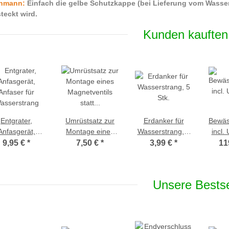
chmann
:
Einfach die gelbe Schutzkappe (bei Lieferung vom Wasser
eckt wird.
Kunden kauften
Entgrater,
Umrüstsatz zur
Erdanker für
Bewäs
Anfasgerät,
Montage eines
Wasserstrang, 5
incl.
Anfaser für
Magnetventils
Stk.
für 
9,95 €
*
7,50 €
*
3,99 €
*
11
asserstrang
statt
26,5 
Bewässerungscomputer
in
Ansc
Unsere Bestse
Batt
Bl
B