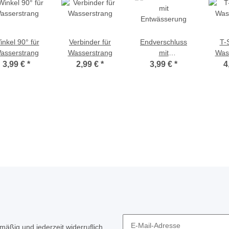
inkel 90° für
Verbinder für
Endverschluss
T-
asserstrang
Wasserstrang
mit
Was
Entwässerung
3,99 €
*
2,99 €
*
3,99 €
*
4
mäßig und jederzeit widerruflich