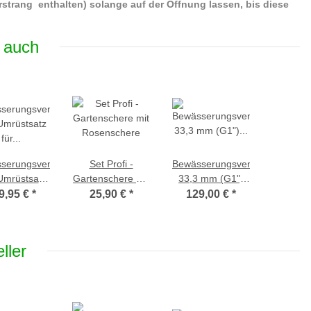
strang enthalten) solange auf der Öffnung lassen, bis diese
 auch
serungsventil
Set Profi -
Bewässerungsventil
 Umrüstsatz
Gartenschere mit
33,3 mm (G1")
Wasserhahn
Rosenschere
Batteriebetrieb
9,95 €
*
25,90 €
*
129,00 €
*
mm (G3/4")
Bluetooth
cl. Hahn-
Bermad
hlusstück
ller
eriebetrieb
uetooth
ermad