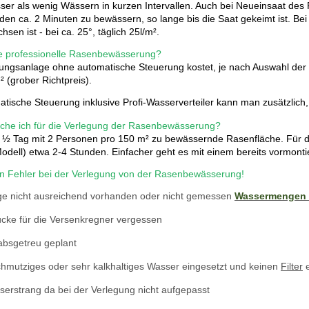
esser als wenig Wässern in kurzen Intervallen. Auch bei Neueinsaat d
nden ca. 2 Minuten zu bewässern, so lange bis die Saat gekeimt ist. Be
sen ist - bei ca. 25°, täglich 25l/m².
ne professionelle Rasenbewässerung?
ngsanlage ohne automatische Steuerung kostet, je nach Auswahl der 
² (grober Richtpreis).
atische Steuerung inklusive Profi-Wasserverteiler kann man zusätzlich
che ich für die Verlegung der Rasenbewässerung?
 ½ Tag mit 2 Personen pro 150 m² zu bewässernde Rasenfläche. Für d
odell) etwa 2-4 Stunden. Einfacher geht es mit einem bereits vormont
en Fehler bei der Verlegung von der Rasenbewässerung!
 nicht ausreichend vorhanden oder nicht gemessen
Wassermengen 
cke für die Versenkregner vergessen
bsgetreu geplant
hmutziges oder sehr kalkhaltiges Wasser eingesetzt und keinen
Filter
e
erstrang da bei der Verlegung nicht aufgepasst