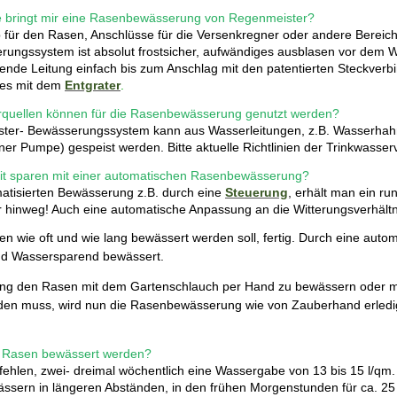
le bringt mir eine Rasenbewässerung von Regenmeister?
für den Rasen, Anschlüsse für die Versenkregner oder andere Bereich
ungssystem ist absolut frostsicher, aufwändiges ausblasen vor dem Win
ende Leitung einfach bis zum Anschlag mit den patentierten Steckve
 es mit dem
Entgrater
.
quellen können für die Rasenbewässerung genutzt werden?
ter- Bewässerungssystem kann aus Wasserleitungen, z.B. Wasserhahn
er Pumpe) gespeist werden. Bitte aktuelle Richtlinien der Trinkwasse
it sparen mit einer automatischen Rasenbewässerung?
matisierten Bewässerung z.B. durch eine
Steuerung
, erhält man ein r
 hinweg! Auch eine automatische Anpassung an die Witterungsverhältni
len wie oft und wie lang bewässert werden soll, fertig. Durch eine aut
nd Wassersparend bewässert.
ang den Rasen mit dem Gartenschlauch per Hand zu bewässern oder mi
den muss, wird nun die Rasenbewässerung wie von Zauberhand erledig
er Rasen bewässert werden?
ehlen, zwei- dreimal wöchentlich eine Wassergabe von 13 bis 15 l/qm.
ssern in längeren Abständen, in den frühen Morgenstunden für ca. 25