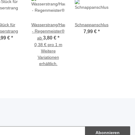
Stück für
Wasserstrang/Hauptleitung
Schnappanschluss
serstrang
- Regenmeister®
7,99 €
*
,99 €
*
3,80 €
*
ab
0,38 € pro 1 m
Weitere
Variationen
erhältlich.
Abonnieren