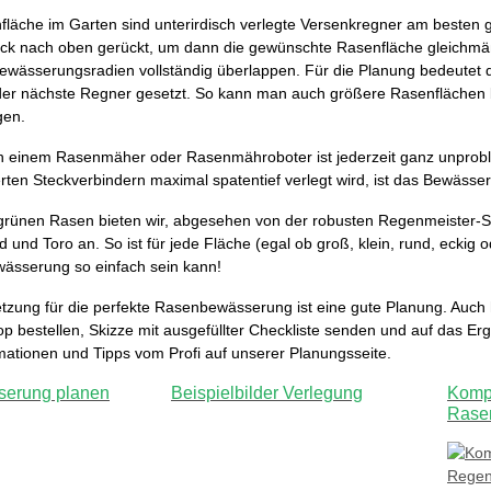
fläche im Garten sind unterirdisch verlegte Versenkregner am besten g
ck nach oben gerückt, um dann die gewünschte Rasenfläche gleichmäß
Bewässerungsradien vollständig überlappen. Für die Planung bedeutet
er nächste Regner gesetzt. So kann man auch größere Rasenflächen 
gen.
n einem Rasenmäher oder Rasenmähroboter ist jederzeit ganz unprob
erten Steckverbindern maximal spatentief verlegt wird, ist das Bewässe
 grünen Rasen bieten wir, abgesehen von der robusten Regenmeister-S
d und Toro an. So ist für jede Fläche (egal ob groß, klein, rund, ecki
ässerung so einfach sein kann!
zung für die perfekte Rasenbewässerung ist eine gute Planung. Auch h
p bestellen, Skizze mit ausgefüllter Checkliste senden und auf das Er
rmationen und Tipps vom Profi auf unserer Planungsseite.
serung planen
Beispielbilder Verlegung
Kompl
Rase