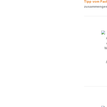
Tipp vom Fa
zusammengest
W