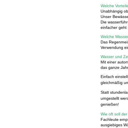
Welche Vortei
Unabhängig ob 
Unser Bewässer
Die wasserführ
einfacher geht
Welche Wasser
Das Regenmeis
Verwendung ein
Wasser und Ze
Mit einer auto
das ganze Jahr
Einfach einstel
gleichmäßig u
Statt stundenl
umgestellt wer
genießen!
Wie oft soll d
Fachleute empf
ausgiebiges Wä