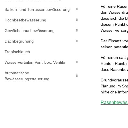
Für eine Rasen
Balkon- und Terrassenbewässerung
den Wasserdru
dass sich die 
Hochbeetbewässerung
diesem Punkt d
Wasser versor
Gewächshausbewässerung
Der Einsatz vo
Dachbegrünung
seinen patenti
Tropfschlauch
Für einen satt
Wasserverteiler, Ventilbox, Ventile
Hunter, Rainbir
dass Rasenbew
Automatische
Bewässerungssteuerung
Grundvorausset
Planung im Sho
hilfreiche Info
Rasen
bewäs