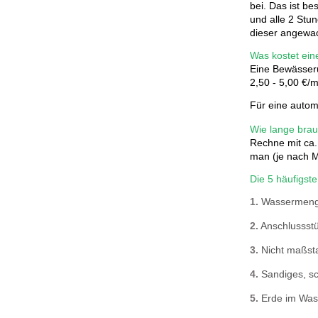
bei. Das ist b
und alle 2 Stu
dieser angewach
Was kostet ei
Eine Bewässeru
2,50 - 5,00 €/m
Für eine autom
Wie lange brau
Rechne mit ca.
man (je nach M
Die 5 häufigst
1.
Wassermenge
2.
Anschlussstü
3.
Nicht maßsta
4.
Sandiges, sc
5.
Erde im Wass