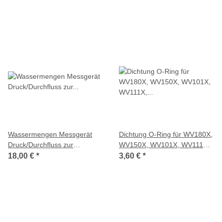
Wassermengen Messgerät
Dichtung O-Ring für WV180X,
Druck/Durchfluss zur
WV150X, WV101X, WV111X,
Bestimmung der verfügbaren
2 Stk.
18,00 €
*
3,60 €
*
Wassermenge