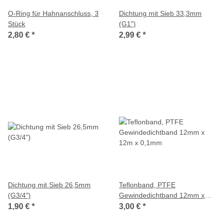
O-Ring für Hahnanschluss, 3
Dichtung mit Sieb 33,3mm
Stück
(G1")
2,80 €
*
2,99 €
*
Dichtung mit Sieb 26,5mm
Teflonband, PTFE
(G3/4")
Gewindedichtband 12mm x
12m x 0,1mm
1,90 €
*
3,00 €
*