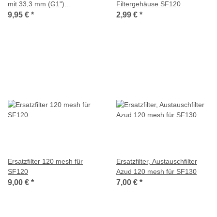
mit 33,3 mm (G1")
Filtergehäuse SF120
Aussengewinde
9,95 €
*
2,99 €
*
Ersatzfilter 120 mesh für
Ersatzfilter, Austauschfilter
SF120
Azud 120 mesh für SF130
9,00 €
*
7,00 €
*