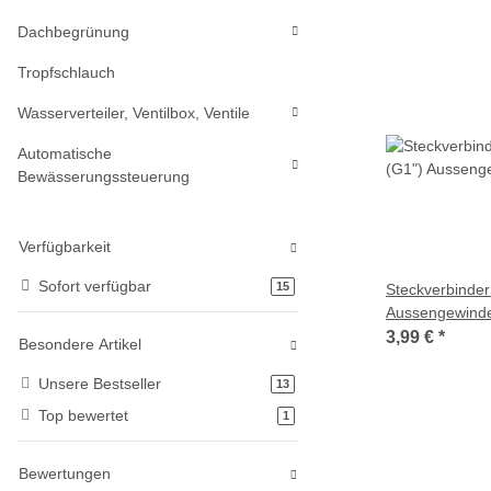
Dachbegrünung
Tropfschlauch
Wasserverteiler, Ventilbox, Ventile
Automatische
Bewässerungssteuerung
Verfügbarkeit
Sofort verfügbar
Artikel gefunden
15
Steckverbinder
Aussengewind
3,99 €
*
Besondere Artikel
Unsere Bestseller
Artikel gefunden
13
Top bewertet
Artikel gefunden
1
Bewertungen