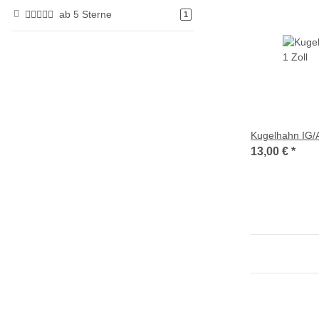
ab 5 Sterne
Artikel gefunden
1
Kugelhahn IG/A
13,00 €
*