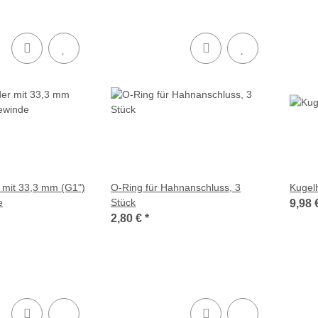
 mit 33,3 mm (G1")
O-Ring für Hahnanschluss, 3
Kugelh
e
Stück
9,98 
2,80 €
*