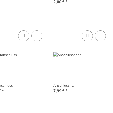
2,00 €
*
nschluss
Anschlusshahn
€
*
7,99 €
*