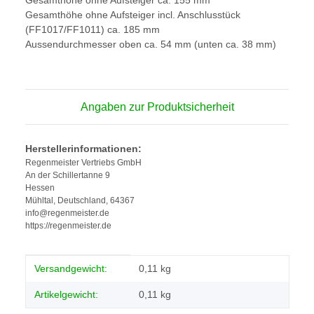
Gesamthöhe ohne Aufsteiger ca. 155 mm
Gesamthöhe ohne Aufsteiger incl. Anschlusstück
(FF1017/FF1011) ca. 185 mm
Aussendurchmesser oben ca. 54 mm (unten ca. 38 mm)
Angaben zur Produktsicherheit
Herstellerinformationen:
Regenmeister Vertriebs GmbH
An der Schillertanne 9
Hessen
Mühltal, Deutschland, 64367
info@regenmeister.de
https://regenmeister.de
Produkteigenschaft
Wert
Versandgewicht:
0,11 kg
Artikelgewicht:
0,11
kg