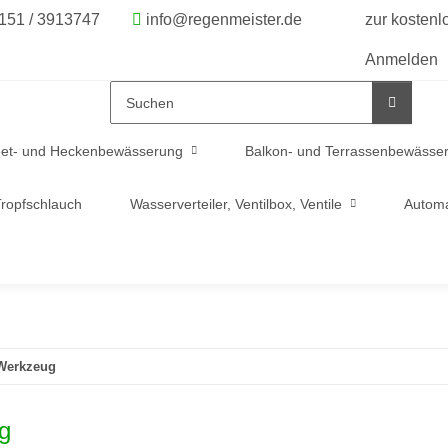
6151 / 3913747
info@regenmeister.de
zur kosten
Anmelden
et- und Heckenbewässerung
Balkon- und Terrassenbewässe
ropfschlauch
Wasserverteiler, Ventilbox, Ventile
Automa
Werkzeug
g