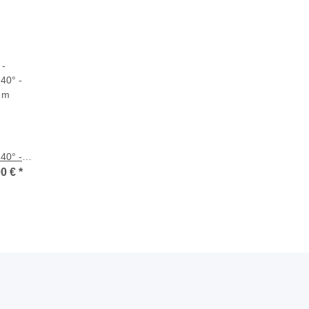
40° -
0 m
00 €
*