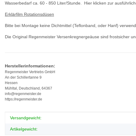
Wasserbedarf ca. 60 - 850 Liter/Stunde. Hier klicken zur ausführlich
Erklärfilm Rotationsdüsen
Bitte bei Montage keine Dichtmittel (Teflonband, oder Hanf) verwen
Die Original Regenmeister Versenkregnergeäuse sind frostsicher un
Herstellerinformationen:
Regenmeister Vertriebs GmbH
An der Schillertanne 9
Hessen
Mühltal, Deutschland, 64367
info@regenmeister.de
https://regenmeister.de
Produkteigenschaft
Wert
Versandgewicht:
Artikelgewicht: