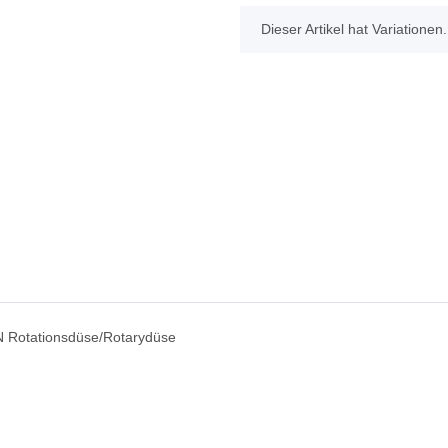
x
Dieser Artikel hat Variationen
N Rotationsdüse/Rotarydüse