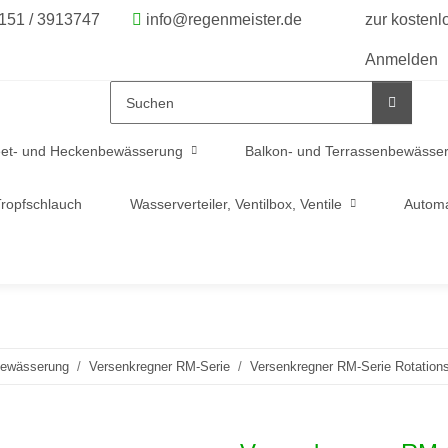
6151 / 3913747
info@regenmeister.de
zur kosten
Anmelden
et- und Heckenbewässerung
Balkon- und Terrassenbewässe
ropfschlauch
Wasserverteiler, Ventilbox, Ventile
Automa
bewässerung
Versenkregner RM-Serie
Versenkregner RM-Serie Rotation