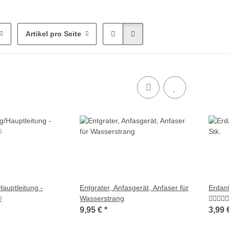
Artikel pro Seite
auptleitung -
Entgrater, Anfasgerät, Anfaser für
Erdank
®
Wasserstrang
9,95 €
*
3,99 