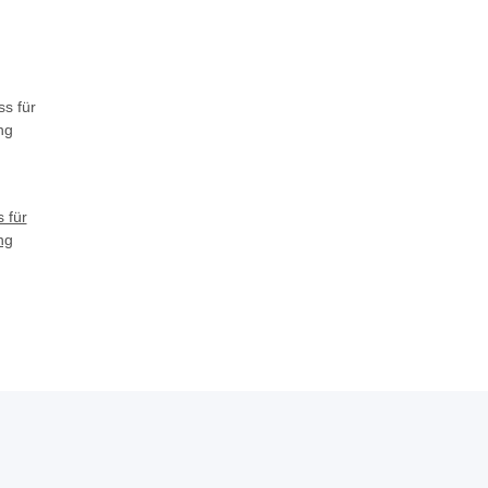
 für
ng