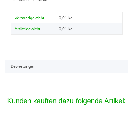
Produkteigenschaft
Wert
Versandgewicht:
0,01 kg
Artikelgewicht:
0,01
kg
Bewertungen
Kunden kauften dazu folgende Artikel: