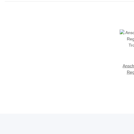
Ansch
Reg
Tropfs
Schra