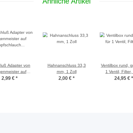
Ähnliche Artikel
luß Adapter von
Hahnanschluss 33,3
Ventilbox rund, g
enmeister auf
mm, 1 Zoll
1 Ventil, Filter
chlauch Premium
Kugelhah
2,99 €
*
2,00 €
*
24,95 €
*
ubverbindung, 16
mm