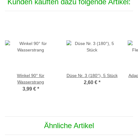
Kunden kauften dazu folgende Artikel:
Winkel 90° für
Düse Nr. 3 (180°), 5 Stück
Adap
Wasserstrang
2,60 €
*
3,99 €
*
Ähnliche Artikel