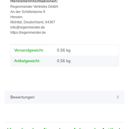
Herstellerinformationen:
Regenmeister Vertriebs GmbH
An der Schillertanne 9
Hessen
Mühltal, Deutschland, 64367
info@regenmeister.de
https://regenmeister.de
Produkteigenschaft
Wert
Versandgewicht:
0,56 kg
Artikelgewicht:
0,56
kg
Bewertungen