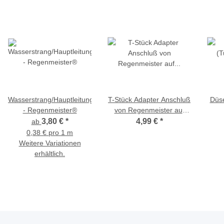
Wasserstrang/Hauptleitung
T-Stück Adapter Anschluß
Düse
- Regenmeister®
von Regenmeister auf
Tropfschlauch Premium
3,80 €
*
4,99 €
*
ab
Schraubverbindung, 16
0,38 € pro 1 m
mm
Weitere Variationen
erhältlich.