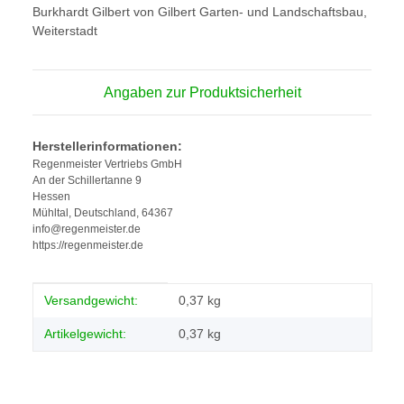
Burkhardt Gilbert von Gilbert Garten- und Landschaftsbau,
Weiterstadt
Angaben zur Produktsicherheit
Herstellerinformationen:
Regenmeister Vertriebs GmbH
An der Schillertanne 9
Hessen
Mühltal, Deutschland, 64367
info@regenmeister.de
https://regenmeister.de
Produkteigenschaft
Wert
Versandgewicht:
0,37 kg
Artikelgewicht:
0,37
kg