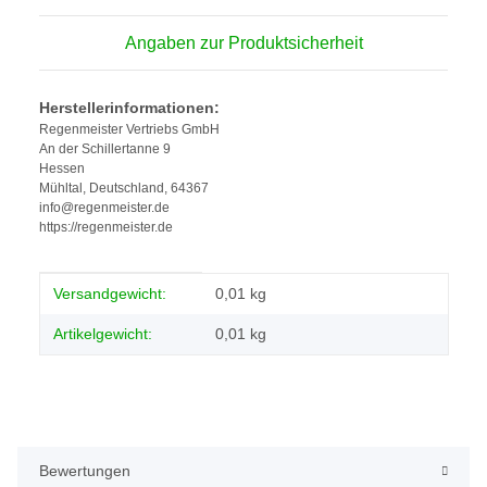
Angaben zur Produktsicherheit
Herstellerinformationen:
Regenmeister Vertriebs GmbH
An der Schillertanne 9
Hessen
Mühltal, Deutschland, 64367
info@regenmeister.de
https://regenmeister.de
Produkteigenschaft
Wert
Versandgewicht:
0,01 kg
Artikelgewicht:
0,01
kg
Bewertungen