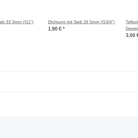
ieb 33,3mm (G1")
Dichtung mit Sieb 26,5mm (G3/4")
Teflo
Gewin
1,90 €
*
0,1m
3,00 