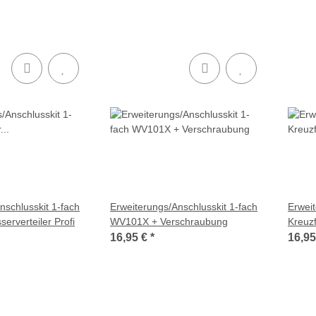
nschlusskit 1-fach
Erweiterungs/Anschlusskit 1-fach
Erweit
erverteiler Profi
WV101X + Verschraubung
Kreuz
16,95 €
*
16,9