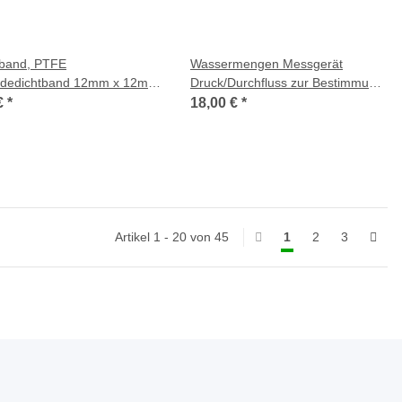
nband, PTFE
Wassermengen Messgerät
dedichtband 12mm x 12m x
Druck/Durchfluss zur Bestimmung
m
der verfügbaren Wassermenge
€
*
18,00 €
*
Artikel 1 - 20 von 45
1
2
3