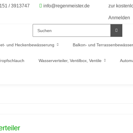
6151 / 3913747
info@regenmeister.de
zur kosten
Anmelden
et- und Heckenbewässerung
Balkon- und Terrassenbewässe
ropfschlauch
Wasserverteiler, Ventilbox, Ventile
Automa
rteiler