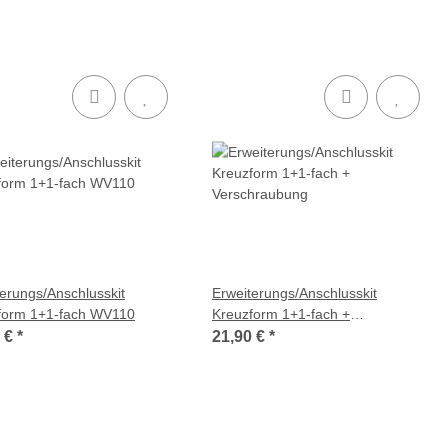
erungs/Anschlusskit
Erweiterungs/Anschlusskit
form 1+1-fach WV110
Kreuzform 1+1-fach +
Verschraubung
5 €
*
21,90 €
*