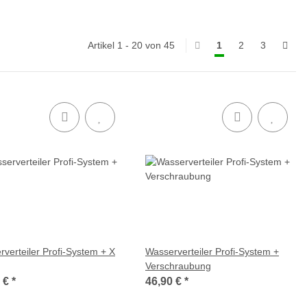
Artikel 1 - 20 von 45
1
2
3
verteiler Profi-System + X
Wasserverteiler Profi-System +
Verschraubung
0 €
*
46,90 €
*