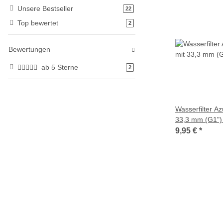
Unsere Bestseller
Artikel gefunden
22
Top bewertet
Artikel gefunden
2
Bewertungen
ab 5 Sterne
Artikel gefunden
2
Wasserfilter A
33,3 mm (G1")
9,95 €
*