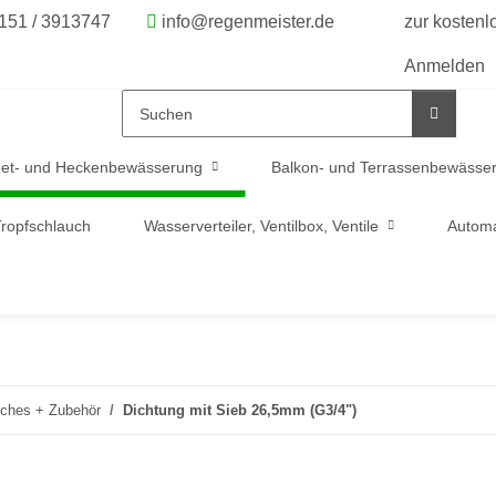
6151 / 3913747
info@regenmeister.de
zur kosten
Anmelden
et- und Heckenbewässerung
Balkon- und Terrassenbewässe
ropfschlauch
Wasserverteiler, Ventilbox, Ventile
Automa
iches + Zubehör
Dichtung mit Sieb 26,5mm (G3/4")