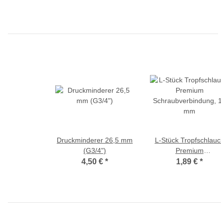
Druckminderer 26,5 mm
L-Stück Tropfschlauc
(G3/4")
Premium
Schraubverbindung, 
4,50 €
*
1,89 €
*
mm