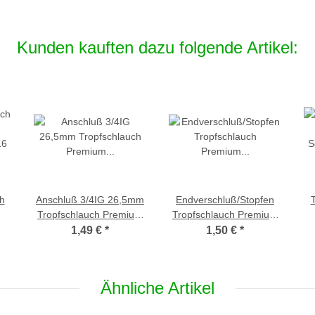
Kunden kauften dazu folgende Artikel:
h
Anschluß 3/4IG 26,5mm
Endverschluß/Stopfen
Tropfschlauch Premium
Tropfschlauch Premium
16
Schraubverbindung, 16
Schraubverbindung, 16
S
1,49 €
*
1,50 €
*
mm
mm
Ähnliche Artikel