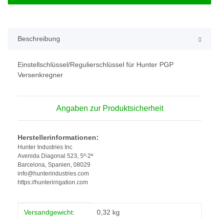
Beschreibung
Einstellschlüssel/Regulierschlüssel für Hunter PGP
Versenkregner
Angaben zur Produktsicherheit
Herstellerinformationen:
Hunter Industries Inc
Avenida Diagonal 523, 5º-2ª
Barcelona, Spanien, 08029
info@hunterindustries.com
https://hunterirrigation.com
Produkteigenschaft
Wert
Versandgewicht:
0,32 kg