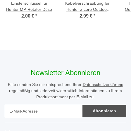
Einstellschlüssel für
Kabelverschraubung für
H
Hunter MP-Rotator Düse
Hunter x-core Outdoor
Out
Steuerung 2 Stk.
2,00 €
*
2,99 €
*
Newsletter Abonnieren
Bitte senden Sie mir entsprechend Ihrer
Datenschutzerklärung
regelmäßig und jederzeit widerruflich Informationen zu Ihrem
Produktsortiment per E-Mail zu.
Abonnieren
Newsletter Abonnieren