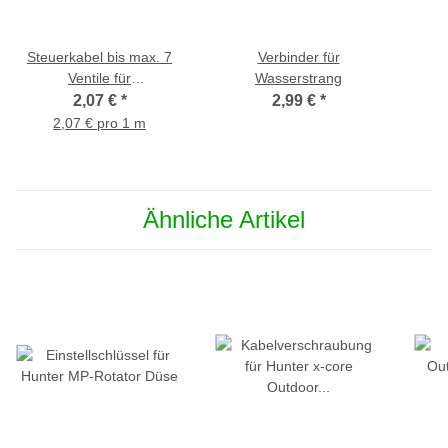
Steuerkabel bis max. 7
Verbinder für
Ventile für
Wasserstrang
Gartenbewässerung, 8
2,07 €
*
2,99 €
*
(4x2) x 0,8 mm
2,07 € pro 1 m
Ähnliche Artikel