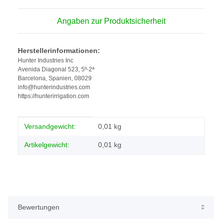
Angaben zur Produktsicherheit
Herstellerinformationen:
Hunter Industries Inc
Avenida Diagonal 523, 5º-2ª
Barcelona, Spanien, 08029
info@hunterindustries.com
https://hunterirrigation.com
Produkteigenschaft
Wert
Versandgewicht:
0,01 kg
Artikelgewicht:
0,01
kg
Bewertungen