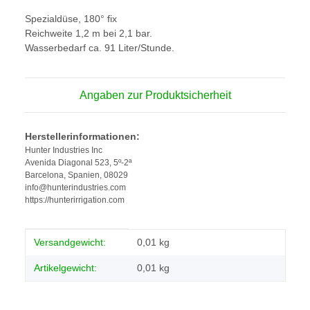
Spezialdüse, 180° fix
Reichweite 1,2 m bei 2,1 bar.
Wasserbedarf ca. 91 Liter/Stunde.
Angaben zur Produktsicherheit
Herstellerinformationen:
Hunter Industries Inc
Avenida Diagonal 523, 5º-2ª
Barcelona, Spanien, 08029
info@hunterindustries.com
https://hunterirrigation.com
Produkteigenschaft
Wert
Versandgewicht:
0,01 kg
Artikelgewicht:
0,01
kg