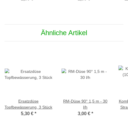
(PU
Ähnliche Artikel
Ersatzdüse
RM-Düse 90° 1,5 m - 30
Komb
Topfbewässerung, 3 Stück
l/h
Stra
5,30 €
*
3,00 €
*