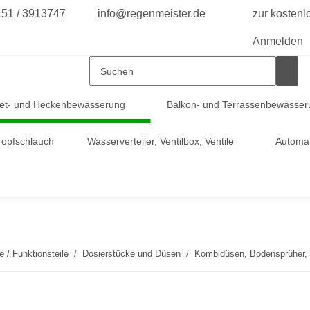
151 / 3913747
info@regenmeister.de
zur kosten
Anmelden
et- und Heckenbewässerung
Balkon- und Terrassenbewässer
ropfschlauch
Wasserverteiler, Ventilbox, Ventile
Automa
le / Funktionsteile
Dosierstücke und Düsen
Kombidüsen, Bodensprüher, 