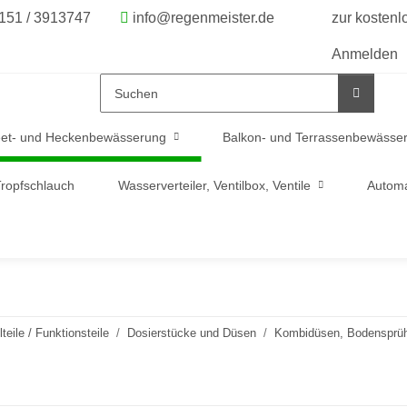
6151 / 3913747
info@regenmeister.de
zur kosten
Anmelden
et- und Heckenbewässerung
Balkon- und Terrassenbewässe
ropfschlauch
Wasserverteiler, Ventilbox, Ventile
Automa
teile / Funktionsteile
Dosierstücke und Düsen
Kombidüsen, Bodensprühe