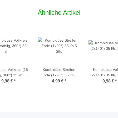
Ähnliche Artikel
se Vollkreis (15-
Kombidüse Streifen
Kombidüse Voll
g, 360°) 35 l/h, 10
Ende (1x20°) 35 l/h 5
(2x140°) 35 l/h, 
Stk.
Stk.
9,98 €
*
4,99 €
*
9,98 €
*