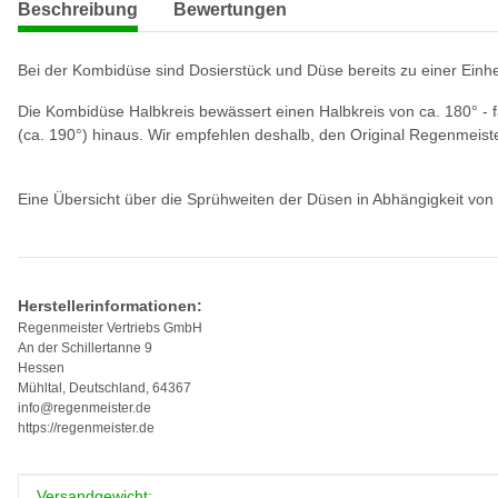
Beschreibung
Bewertungen
Bei der Kombidüse sind Dosierstück und Düse bereits zu einer Einhei
Die Kombidüse Halbkreis bewässert einen Halbkreis von ca. 180° - f
(ca. 190°) hinaus. Wir empfehlen deshalb, den Original Regenmeist
Eine Übersicht über die Sprühweiten der Düsen in Abhängigkeit von
Herstellerinformationen:
Regenmeister Vertriebs GmbH
An der Schillertanne 9
Hessen
Mühltal, Deutschland, 64367
info@regenmeister.de
https://regenmeister.de
Produkteigenschaft
Wert
Versandgewicht: