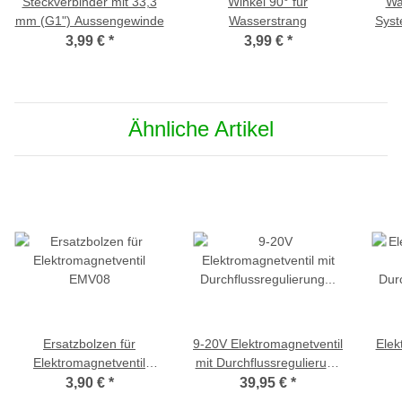
Steckverbinder mit 33,3
Winkel 90° für
Wa
mm (G1") Aussengewinde
Wasserstrang
Syst
3,99 €
*
3,99 €
*
Ähnliche Artikel
Ersatzbolzen für
9-20V Elektromagnetventil
Elek
Elektromagnetventil
mit Durchflussregulierung
EMV08
Regenmeister
Dur
3,90 €
*
39,95 €
*