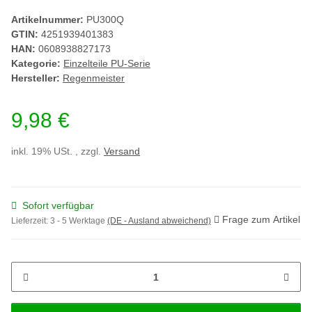
Artikelnummer:
PU300Q
GTIN:
4251939401383
HAN:
0608938827173
Kategorie:
Einzelteile PU-Serie
Hersteller:
Regenmeister
9,98 €
inkl. 19% USt. , zzgl.
Versand
Sofort verfügbar
Frage zum Artikel
Lieferzeit:
3 - 5 Werktage
(DE - Ausland abweichend)