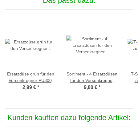
Das passt dazu:
Ersatzdüse grün für den
Sortiment - 4 Ersatzdüsen
T-S
Versenkregner PU300,
für den Versenkregner
z
90° Sprühwinkel
PU300
2,99 €
*
9,80 €
*
(PU
Kunden kauften dazu folgende Artikel: