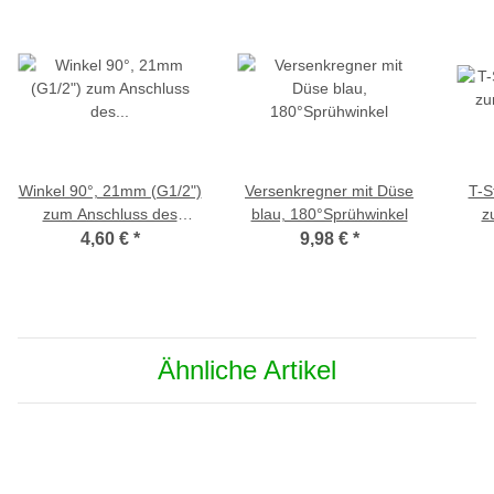
Winkel 90°, 21mm (G1/2")
Versenkregner mit Düse
T-S
zum Anschluss des
blau, 180°Sprühwinkel
z
Versenkregners
4,60 €
*
9,98 €
*
(PU/RM/GVR600-Serie)
(PU
Ähnliche Artikel