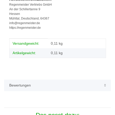
Regenmeister Vertriebs GmbH
An der Schillertanne 9
Hessen
Mühltal, Deutschland, 64367
info@regenmeister.de
https://regenmeister.de
Produkteigenschaft
Wert
Versandgewicht:
0,11 kg
Artikelgewicht:
0,11
kg
Bewertungen