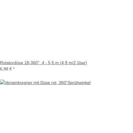
Rotatordüse 18-360°, 4 - 5,5 m (4,9 m/2,1bar)
6,98 €
*