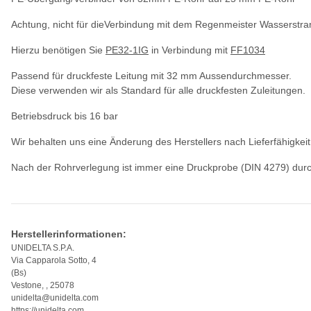
Achtung, nicht für dieVerbindung mit dem Regenmeister Wasserstra
Hierzu benötigen Sie
PE32-1IG
in Verbindung mit
FF1034
Passend für druckfeste Leitung mit 32 mm Aussendurchmesser.
Diese verwenden wir als Standard für alle druckfesten Zuleitungen.
Betriebsdruck bis 16 bar
Wir behalten uns eine Änderung des Herstellers nach Lieferfähigkeit
Nach der Rohrverlegung ist immer eine Druckprobe (DIN 4279) durch
Herstellerinformationen:
UNIDELTA S.P.A.
Via Capparola Sotto, 4
(Bs)
Vestone, , 25078
unidelta@unidelta.com
https://unidelta.com