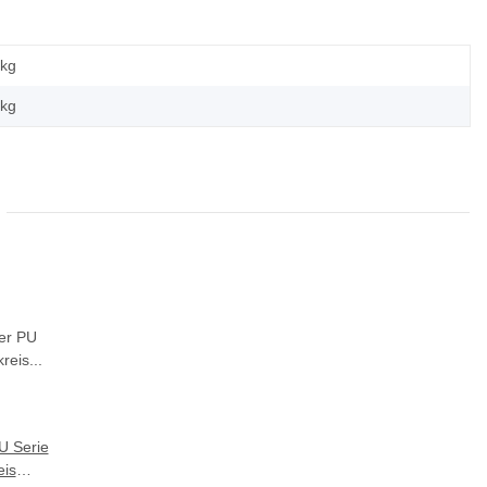
 kg
kg
U Serie
eis