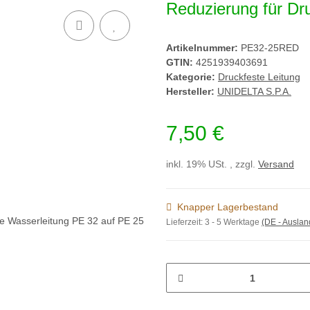
Reduzierung für Dr
Artikelnummer:
PE32-25RED
GTIN:
4251939403691
Kategorie:
Druckfeste Leitung
Hersteller:
UNIDELTA S.P.A.
7,50 €
inkl. 19% USt. , zzgl.
Versand
Knapper Lagerbestand
Lieferzeit:
3 - 5 Werktage
(DE - Ausla