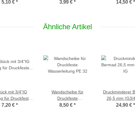
rsenkregners
Winkel/Endst
5,10 €
*
3,99 €
*
14,50 €
*
M/GVR600-Serie)
Ähnliche Artikel
tück mit 3/4"IG
Wandscheibe für
Druckminderer 
g für Druckfeste
Druckfeste
26,5 mm (G3/4
erleitung PE 32
Wasserleitung PE 32
7,20 €
*
8,50 €
*
24,90 €
*