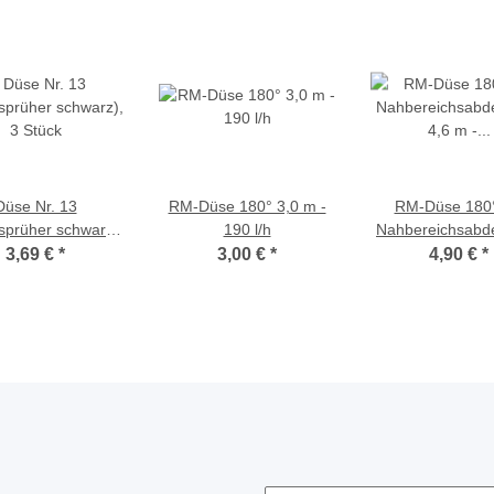
Düse Nr. 13
RM-Düse 180° 3,0 m -
RM-Düse 180°
sprüher schwarz),
190 l/h
Nahbereichsabd
3 Stück
4,6 m - 420l
3,69 €
*
3,00 €
*
4,90 €
*