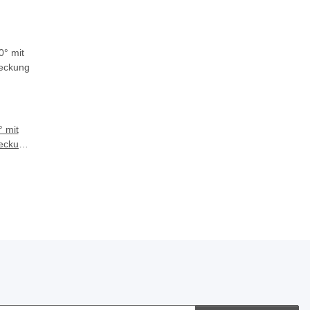
 mit
eckung
/h