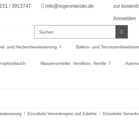
6151 / 3913747
info@regenmeister.de
zur kosten
Anmelden
et- und Heckenbewässerung
Balkon- und Terrassenbewässe
ropfschlauch
Wasserverteiler, Ventilbox, Ventile
Automa
bewässerung
Einzelteile Versenkregner und Zubehör
Einzelteile Versenk