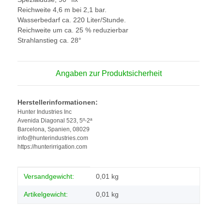
Reichweite 4,6 m bei 2,1 bar.
Wasserbedarf ca. 220 Liter/Stunde.
Reichweite um ca. 25 % reduzierbar
Strahlanstieg ca. 28°
Angaben zur Produktsicherheit
Herstellerinformationen:
Hunter Industries Inc
Avenida Diagonal 523, 5º-2ª
Barcelona, Spanien, 08029
info@hunterindustries.com
https://hunterirrigation.com
Produkteigenschaft
Wert
Versandgewicht:
0,01 kg
Artikelgewicht:
0,01
kg