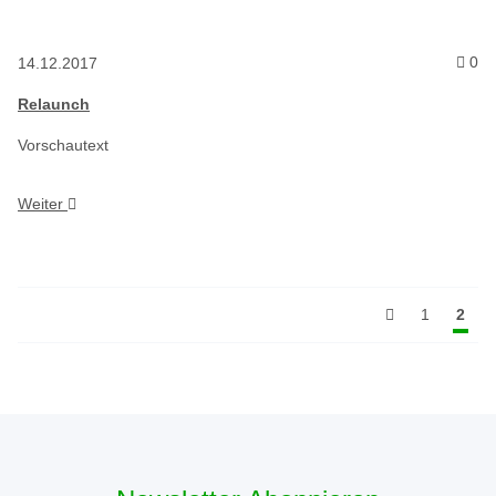
Ko
0
14.12.2017
Relaunch
Vorschautext
Weiter
1
2