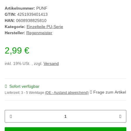
Artikelnummer:
PUNF
GTIN:
4251939401413
HAN:
0608938825810
Kategorie:
Einzelteile PU-Serie
Hersteller:
Regenmeister
2,99 €
inkl. 19% USt. , zzgl.
Versand
Sofort verfügbar
Frage zum Artikel
Lieferzeit:
3 - 5 Werktage
(DE - Ausland abweichend)