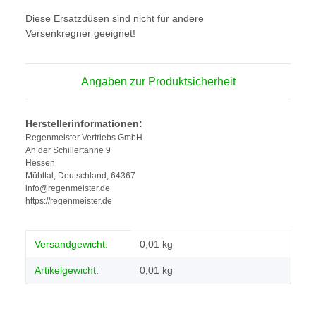
Diese Ersatzdüsen sind
nicht
für andere
Versenkregner geeignet!
Angaben zur Produktsicherheit
Herstellerinformationen:
Regenmeister Vertriebs GmbH
An der Schillertanne 9
Hessen
Mühltal, Deutschland, 64367
info@regenmeister.de
https://regenmeister.de
Produkteigenschaft
Wert
Versandgewicht:
0,01 kg
Artikelgewicht:
0,01
kg