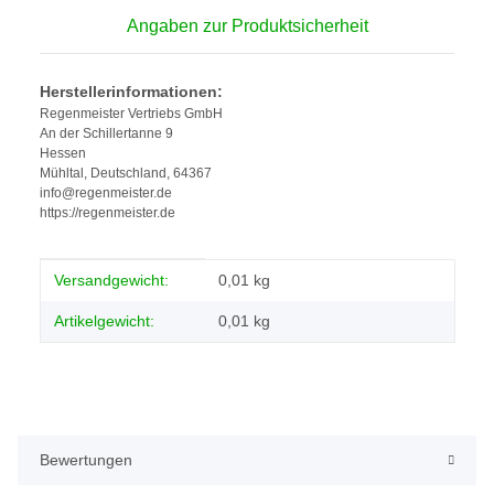
Angaben zur Produktsicherheit
Herstellerinformationen:
Regenmeister Vertriebs GmbH
An der Schillertanne 9
Hessen
Mühltal, Deutschland, 64367
info@regenmeister.de
https://regenmeister.de
Produkteigenschaft
Wert
Versandgewicht:
0,01 kg
Artikelgewicht:
0,01
kg
Bewertungen