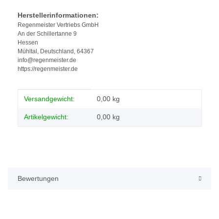
Herstellerinformationen:
Regenmeister Vertriebs GmbH
An der Schillertanne 9
Hessen
Mühltal, Deutschland, 64367
info@regenmeister.de
https://regenmeister.de
Produkteigenschaft
Wert
Versandgewicht:
0,00 kg
Artikelgewicht:
0,00
kg
Bewertungen