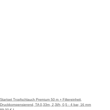
Startset Tropfschlauch Premium 50 m + Filtereinheit,
Druckkompensierend, TA 0,33m, 2,3l/h, 0,5 - 4 bar, 16 mm
89,00 €
*